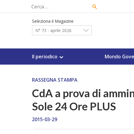
Skip
Ricerca
to
per:
content
Seleziona il Magazine
N° 73 - aprile 2026
Il periodico
Mondo Gove
RASSEGNA STAMPA
CdA a prova di amminis
Sole 24 Ore PLUS
2015-03-29