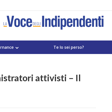
rnance
Te lo sei perso?
tratori attivisti – Il