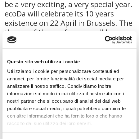
be a very exciting, a very special year.
ecoDa will celebrate its 10 years
existence on 22 April in Brussels. The
theme of the conference will be
focused on the Professionalism of
Directors. We would like to take this
opportunity to invite you to join us at
Questo sito web utilizza i cookie
the conference and participate in the
Utilizziamo i cookie per personalizzare contenuti ed
debate on how professionalism can
annunci, per fornire funzionalità dei social media e per
be improved. Together with you, we
analizzare il nostro traffico. Condividiamo inoltre
informazioni sul modo in cui utilizza il nostro sito con i
are sure that we can accomplish
nostri partner che si occupano di analisi dei dati web,
more in 2015. We wish you a happy
pubblicità e social media, i quali potrebbero combinarle
New Year!
con altre informazioni che ha fornito loro o che hanno
raccolto dal suo utilizzo dei loro servizi.
Nel 2015 ecoDa festeggia i 10 anni dalla fondazione.