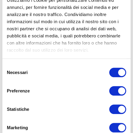
Utilizziamo i cookie per personalizzare contenuti ed
Director Emeritus Mckinsey e saggista
annunci, per fornire funzionalità dei social media e per
analizzare il nostro traffico. Condividiamo inoltre
informazioni sul modo in cui utilizza il nostro sito con i
nostri partner che si occupano di analisi dei dati web,
pubblicità e social media, i quali potrebbero combinarle
con altre informazioni che ha fornito loro o che hanno
raccolto dal suo utilizzo dei loro servizi.
Selezione
Necessari
del
30/09/2020
consenso
Il consigliere
Preferenze
indipendente della
governance post–covid
Statistiche
Leggi
Marketing