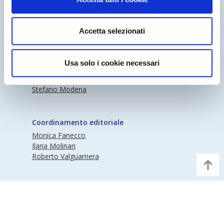
Periodico Nedcommunity Reg. Tribunale di
Accetta selezionati
Milano n° 341 (17/07/2009) Editore:
Nedcommunity
Usa solo i cookie necessari
Direttore responsabile
Stefano Modena
Coordinamento editoriale
Monica Fanecco
Ilaria Molinari
Roberto Valguarnera
©Nedcommunity | Partita IVA 97373570155 |
Informativa Privacy
|