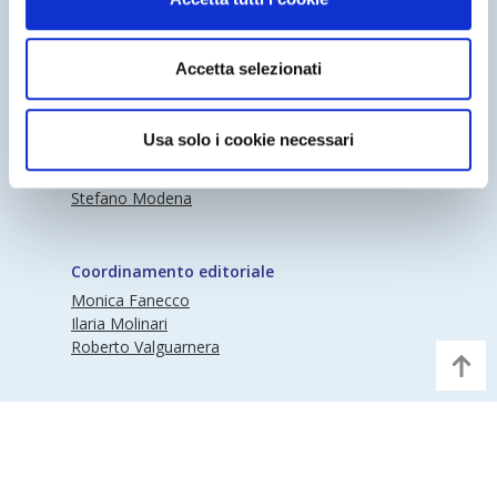
Periodico Nedcommunity Reg. Tribunale di
Accetta selezionati
Milano n° 341 (17/07/2009) Editore:
Nedcommunity
Usa solo i cookie necessari
Direttore responsabile
Stefano Modena
Coordinamento editoriale
Monica Fanecco
Ilaria Molinari
Roberto Valguarnera
©Nedcommunity | Partita IVA 97373570155 |
Informativa Privacy
|